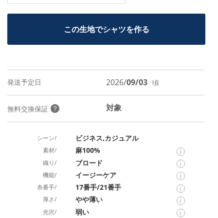
この生地でシャツを作る
2026/
09/03
発送予定日
頃
対象
？
無料交換保証
ビジネス,カジュアル
シーン/
麻100%
素材/
i
ブロード
織り/
i
イージーケア
機能/
i
17番手/21番手
糸番手/
i
やや薄い
厚さ/
i
弱い
光沢/
i