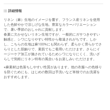
詳細情報
リネン（麻）生地のイメージを覆す、フランス産リネンを使用
した色鮮やかで涼しげな生地。豊富なカラーバリエーション
で、暑い季節のおしゃれに貢献します。
春夏に欠かせないリネン生地ですが、一般的にガサつきやすい
触感と、シワになりやすい特性から敬遠されがちです。しか
し、こちらの生地は麻100%にも関わらず、柔らかく滑らかでさ
らりとした肌触りで、素肌でもご着用いただけます。さらにイ
ージーケア加工が施されているためシワになりにくく、洗いざ
らしで気軽にリネン特有の風合いをお楽しみいただけます。
※麻素材は色落ちしやすい性質があります。他の衣服への色移り
を防ぐためにも、はじめの数回は手洗いなど単独でのお洗濯を
おすすめします。