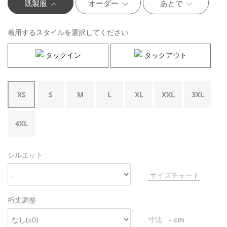
既製服
オーダー
あとで
着用するスタイルを選択してください
タックイン
タックアウト
XS
S
M
L
XL
XXL
3XL
4XL
シルエット
サイズチャート
裄丈調整
-
寸法
cm