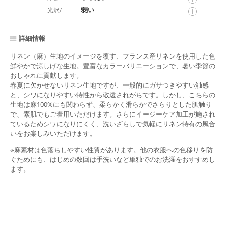
弱い
光沢/
i
詳細情報
リネン（麻）生地のイメージを覆す、フランス産リネンを使用した色
鮮やかで涼しげな生地。豊富なカラーバリエーションで、暑い季節の
おしゃれに貢献します。
春夏に欠かせないリネン生地ですが、一般的にガサつきやすい触感
と、シワになりやすい特性から敬遠されがちです。しかし、こちらの
生地は麻100%にも関わらず、柔らかく滑らかでさらりとした肌触り
で、素肌でもご着用いただけます。さらにイージーケア加工が施され
ているためシワになりにくく、洗いざらしで気軽にリネン特有の風合
いをお楽しみいただけます。
※麻素材は色落ちしやすい性質があります。他の衣服への色移りを防
ぐためにも、はじめの数回は手洗いなど単独でのお洗濯をおすすめし
ます。