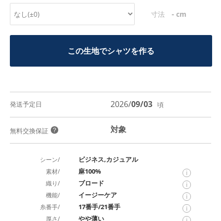
-
寸法
cm
この生地でシャツを作る
2026/
09/03
発送予定日
頃
対象
？
無料交換保証
ビジネス,カジュアル
シーン/
麻100%
素材/
i
ブロード
織り/
i
イージーケア
機能/
i
17番手/21番手
糸番手/
i
やや薄い
厚さ/
i