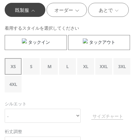
既製服
オーダー
あとで
着用するスタイルを選択してください
タックイン
タックアウト
XS
S
M
L
XL
XXL
3XL
4XL
シルエット
サイズチャート
裄丈調整