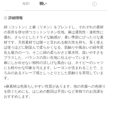
弱い
光沢/
i
詳細情報
綿（コットン）と麻（リネン）をブレンドし、それぞれの素材
の長所を併せ持つコットンリネン生地。麻は通気性・速乾性に
優れ、さらりとしたドライな触感が、暑い季節にぴったりな素
材です。天然素材では随一と言われる耐久性を持ち、長く使え
ば使うほどに馴染んで柔らかくなる、肌触りや風合いの経年変
化も魅力の一つ。そこに綿の柔らかさと吸水性、扱いやすさを
プラスした、バランスの良い生地に仕上がっています。
麻にしか出せない独特の涼しげな風合いは、ネイビーのシャツ
にも軽やかな印象を与えます。レーヨンが含まれることで、と
ろみのあるドレープ感としっとりとした肌触りを実現していま
す。
※麻素材は色落ちしやすい性質があります。他の衣服への色移り
を防ぐためにも、はじめの数回は手洗いなど単独でのお洗濯を
おすすめします。