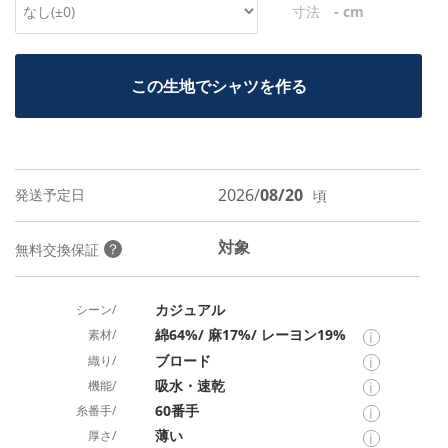
-
寸法
cm
この生地でシャツを作る
2026/
08/20
発送予定日
頃
対象
？
無料交換保証
カジュアル
シーン/
綿64%/ 麻17%/ レーヨン19%
素材/
i
ブロード
織り/
i
吸水・速乾
機能/
i
60番手
糸番手/
i
薄い
厚さ/
i