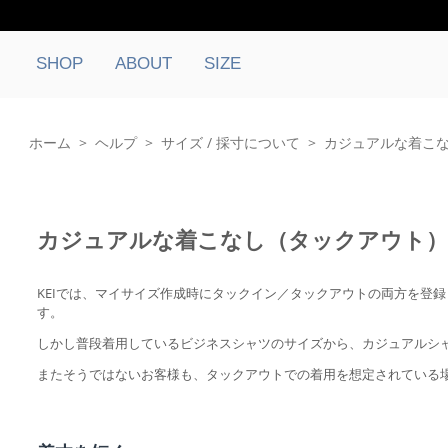
SHOP
ABOUT
SIZE
ホーム
>
ヘルプ
>
サイズ / 採寸について
>
カジュアルな着こ
カジュアルな着こなし（タックアウト
KEIでは、マイサイズ作成時にタックイン／タックアウトの両方を登
す。
しかし普段着用しているビジネスシャツのサイズから、カジュアルシ
またそうではないお客様も、タックアウトでの着用を想定されている