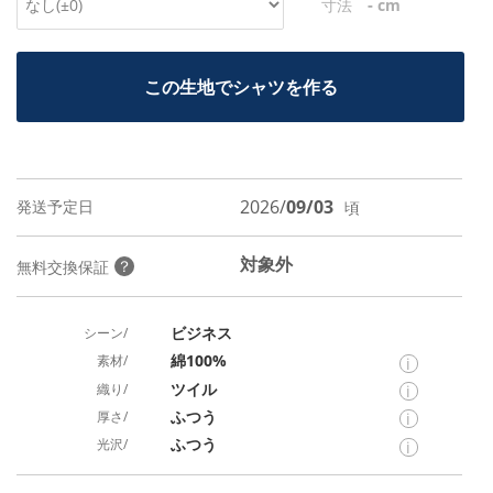
-
寸法
cm
この生地でシャツを作る
2026/
09/03
発送予定日
頃
対象外
？
無料交換保証
ビジネス
シーン/
綿100%
素材/
i
ツイル
織り/
i
ふつう
厚さ/
i
ふつう
光沢/
i