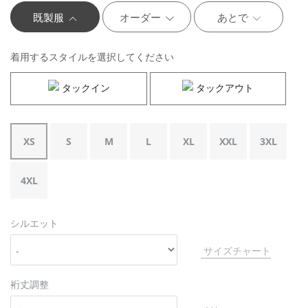
既製服
オーダー
あとで
着用するスタイルを選択してください
タックイン
タックアウト
XS
S
M
L
XL
XXL
3XL
4XL
シルエット
サイズチャート
裄丈調整