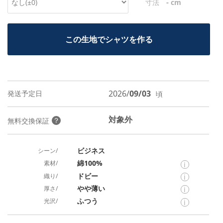
-
寸法
cm
この生地でシャツを作る
2026/
09/03
発送予定日
頃
対象外
？
無料交換保証
ビジネス
シーン/
綿100%
素材/
i
ドビー
織り/
i
やや薄い
厚さ/
i
ふつう
光沢/
i