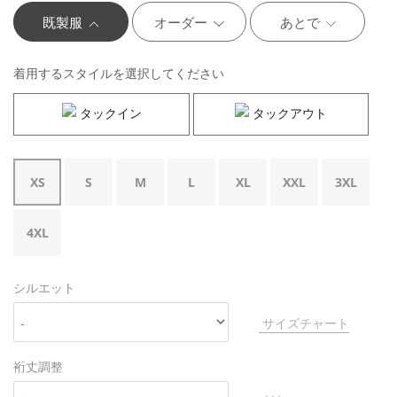
既製服
オーダー
あとで
着用するスタイルを選択してください
タックイン
タックアウト
XS
S
M
L
XL
XXL
3XL
4XL
シルエット
サイズチャート
裄丈調整