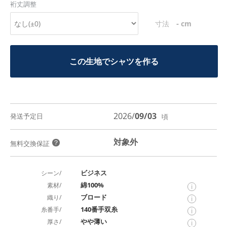
裄丈調整
-
寸法
cm
この生地でシャツを作る
2026/
09/03
発送予定日
頃
対象外
？
無料交換保証
ビジネス
シーン/
綿100%
素材/
i
ブロード
織り/
i
140番手双糸
糸番手/
i
やや薄い
厚さ/
i