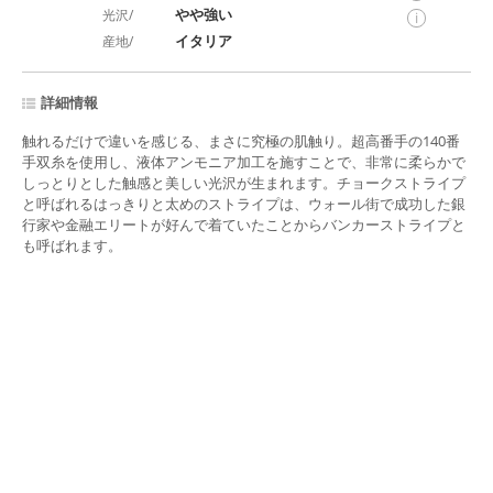
やや強い
光沢/
i
イタリア
産地/
詳細情報
触れるだけで違いを感じる、まさに究極の肌触り。超高番手の140番
手双糸を使用し、液体アンモニア加工を施すことで、非常に柔らかで
しっとりとした触感と美しい光沢が生まれます。チョークストライプ
と呼ばれるはっきりと太めのストライプは、ウォール街で成功した銀
行家や金融エリートが好んで着ていたことからバンカーストライプと
も呼ばれます。