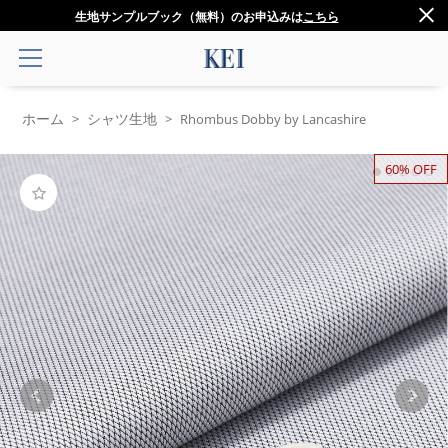
生地サンプルブック（無料）のお申込みは
こちら
ホーム
シャツ生地
>
>
Rhombus Dobby by Lancashire
60% OFF