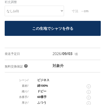
裄丈調整
-
寸法
cm
この生地でシャツを作る
2026/
09/03
発送予定日
頃
対象外
？
無料交換保証
ビジネス
シーン/
綿100%
素材/
i
ドビー
織り/
i
60番手
糸番手/
i
ふつう
厚さ/
i