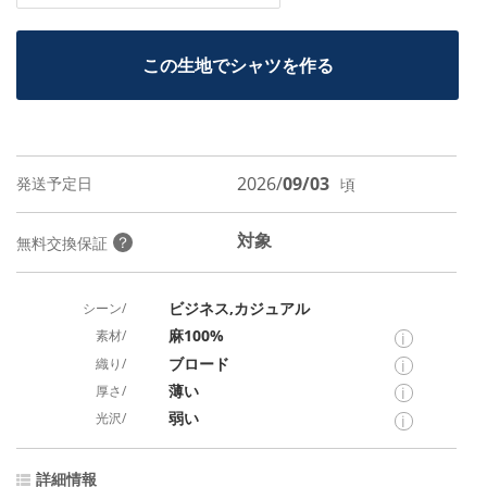
この生地でシャツを作る
2026/
09/03
発送予定日
頃
対象
？
無料交換保証
ビジネス,カジュアル
シーン/
麻100%
素材/
i
ブロード
織り/
i
薄い
厚さ/
i
弱い
光沢/
i
詳細情報