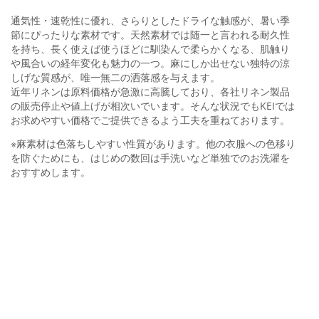
通気性・速乾性に優れ、さらりとしたドライな触感が、暑い季
節にぴったりな素材です。天然素材では随一と言われる耐久性
を持ち、長く使えば使うほどに馴染んで柔らかくなる、肌触り
や風合いの経年変化も魅力の一つ。麻にしか出せない独特の涼
しげな質感が、唯一無二の洒落感を与えます。
近年リネンは原料価格が急激に高騰しており、各社リネン製品
の販売停止や値上げが相次いでいます。そんな状況でもKEIでは
お求めやすい価格でご提供できるよう工夫を重ねております。
※麻素材は色落ちしやすい性質があります。他の衣服への色移り
を防ぐためにも、はじめの数回は手洗いなど単独でのお洗濯を
おすすめします。