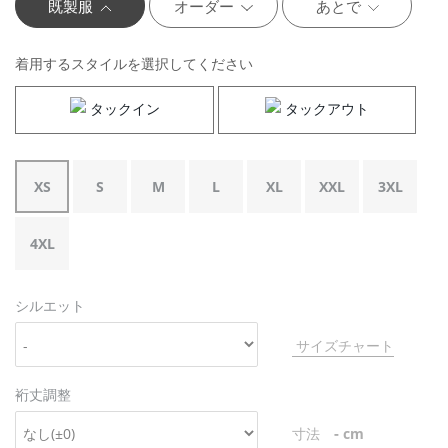
既製服
オーダー
あとで
着用するスタイルを選択してください
タックイン
タックアウト
XS
S
M
L
XL
XXL
3XL
4XL
シルエット
サイズチャート
裄丈調整
-
寸法
cm