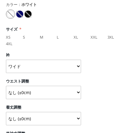
カラー：
ホワイト
サイズ
XS
S
M
L
XL
XXL
3XL
4XL
衿
ウエスト調整
着丈調整