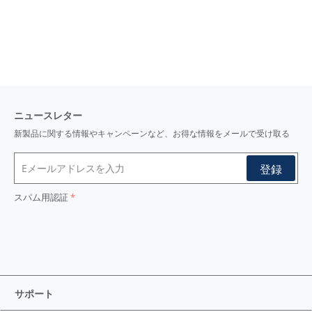
i
機能/
17番手/21番手
i
糸番手/
やや薄い
i
厚さ/
弱い
i
光沢/
i
ニュースレター
新製品に関する情報やキャンペーンなど、お得な情報をメールで受け取る
スパム用認証
サポート