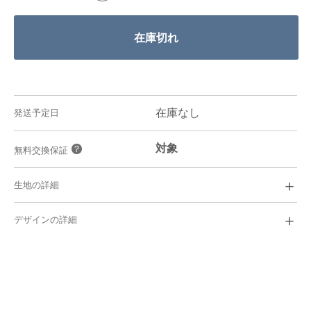
在庫切れ
在庫なし
発送予定日
対象
？
無料交換保証
＋
生地の詳細
French Linen
￥
7,600
＋
デザインの詳細
ビジネス,カジュアル
シーン/
麻100%
素材/
ブロード
i
織り/
イージーケア