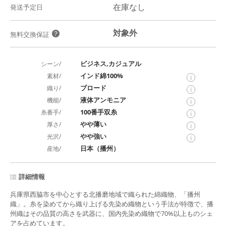
在庫なし
発送予定日
対象外
？
無料交換保証
ビジネス,カジュアル
シーン/
インド綿100%
素材/
i
ブロード
織り/
i
液体アンモニア
機能/
i
100番手双糸
糸番手/
i
やや薄い
厚さ/
i
やや強い
光沢/
i
日本（播州）
産地/
詳細情報
兵庫県西脇市を中心とする北播磨地域で織られた綿織物、「播州
織」。糸を染めてから織り上げる先染め織物という手法が特徴で、播
州織はその品質の高さを武器に、国内先染め織物で70%以上ものシェ
アを占めています。