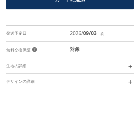
2026/
09/03
発送予定日
頃
対象
？
無料交換保証
＋
生地の詳細
Denim Like 3000
￥
7,600
＋
デザインの詳細
カジュアル
シーン/
スーピマ綿100%
素材/
ドビー
i
織り/
液体アンモニア
i
機能/
40番手
i
糸番手/
やや厚い
i
厚さ/
ふつう
i
光沢/
i