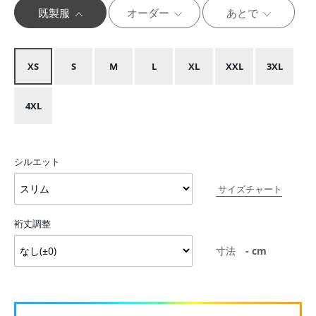
既製服
オーダー
あとで
XS
S
M
L
XL
XXL
3XL
4XL
シルエット
サイズチャート
裄丈調整
-
寸法
cm