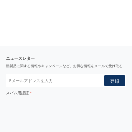
ビジネス
シーン/
綿100%
素材/
ドビー
i
織り/
形態安定
i
機能/
80番手
i
糸番手/
やや厚い
i
厚さ/
強い
i
光沢/
i
ニュースレター
新製品に関する情報やキャンペーンなど、お得な情報をメールで受け取る
スパム用認証