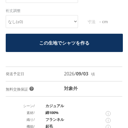
裄丈調整
-
寸法
cm
この生地でシャツを作る
2026/
09/03
発送予定日
頃
対象外
？
無料交換保証
カジュアル
シーン/
綿100%
素材/
i
フランネル
織り/
i
起毛
機能/
i