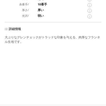
10番手
糸番手/
i
厚い
厚さ/
i
弱い
光沢/
i
詳細情報
大ぶりなグレンチェックがトラッドな印象を与える、肉厚なフランネ
ル生地です。