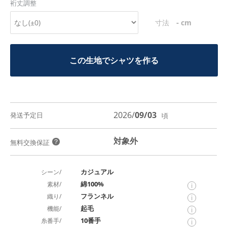
裄丈調整
-
寸法
cm
この生地でシャツを作る
2026/
09/03
発送予定日
頃
対象外
？
無料交換保証
カジュアル
シーン/
綿100%
素材/
i
フランネル
織り/
i
起毛
機能/
i
10番手
糸番手/
i