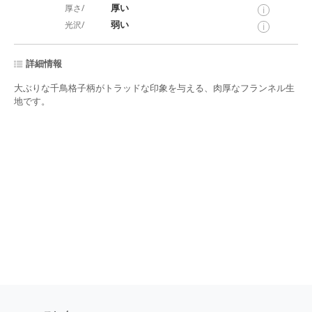
厚い
厚さ/
i
弱い
光沢/
i
詳細情報
大ぶりな千鳥格子柄がトラッドな印象を与える、肉厚なフランネル生
地です。