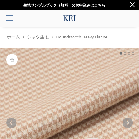
生地サンプルブック（無料）のお申込みは
こちら
ホーム
シャツ生地
>
>
Houndstooth Heavy Flannel