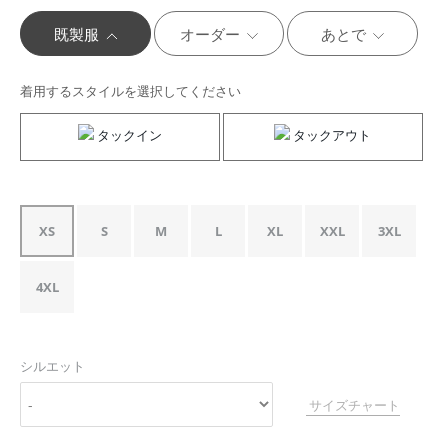
既製服
オーダー
あとで
着用するスタイルを選択してください
タックイン
タックアウト
XS
S
M
L
XL
XXL
3XL
4XL
シルエット
サイズチャート