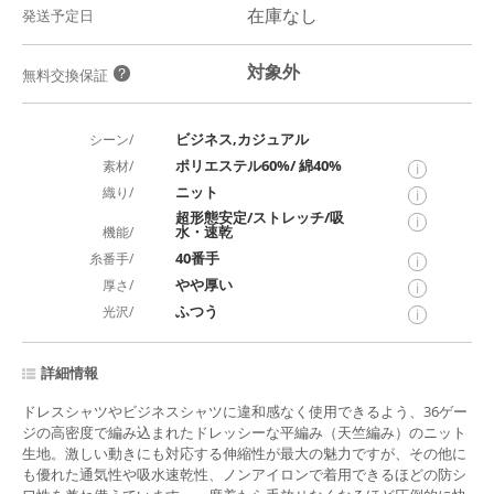
在庫なし
発送予定日
対象外
？
無料交換保証
ビジネス,カジュアル
シーン/
ポリエステル60%/ 綿40%
素材/
i
ニット
織り/
i
超形態安定/ストレッチ/吸
i
水・速乾
機能/
40番手
糸番手/
i
やや厚い
厚さ/
i
ふつう
光沢/
i
詳細情報
ドレスシャツやビジネスシャツに違和感なく使用できるよう、36ゲー
ジの高密度で編み込まれたドレッシーな平編み（天竺編み）のニット
生地。激しい動きにも対応する伸縮性が最大の魅力ですが、その他に
も優れた通気性や吸水速乾性、ノンアイロンで着用できるほどの防シ