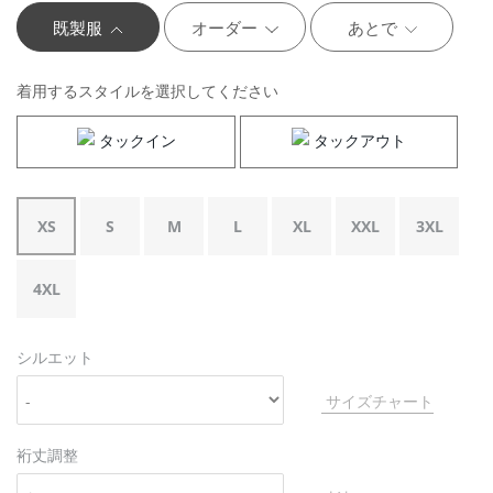
既製服
オーダー
あとで
着用するスタイルを選択してください
タックイン
タックアウト
XS
S
M
L
XL
XXL
3XL
4XL
シルエット
サイズチャート
裄丈調整