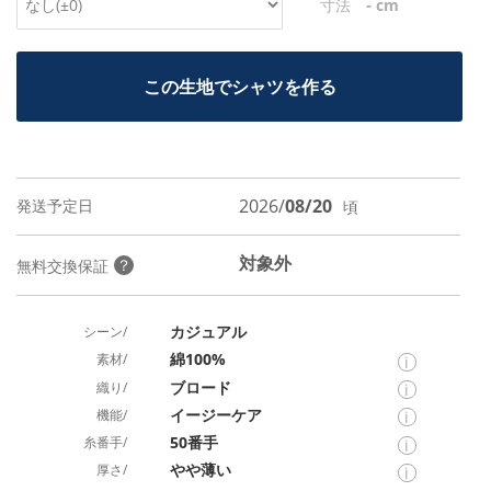
-
寸法
cm
この生地でシャツを作る
2026/
08/20
発送予定日
頃
対象外
？
無料交換保証
カジュアル
シーン/
綿100%
素材/
i
ブロード
織り/
i
イージーケア
機能/
i
50番手
糸番手/
i
やや薄い
厚さ/
i