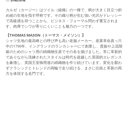
カルゼ（カージー）はツイル（綾織）の一種で、柄が大きく目立つ斜
め綾の生地を指す呼称です。その織り柄が生む強い光沢がドレッシー
で高級感を持つことから、ビジネス・フォーマル問わず重宝されま
す。肉厚でシワが寄りにくいことも魅力の一つです。
【THOMAS MASON（トーマス・メイソン）】
シャツ生地の最高峰との呼び声も高い老舗メーカー。産業革命真っ只
中の1796年、イングランドのランカシャーにて創業し、貴族や上流階
級のためのシャツ用の綿織物生産でその名を揚げました。常に革新的
でありながら洗練されたスタイルは時代を超越した英国的エレガンス
を象徴し、英国王室御用達の綿織物を作り続けています。変化を厭わ
ずクラシックとトレンドの両輪で走り続ける、まさに伝統と革新の両
方を体現する名門です。