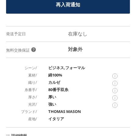
再入荷通知
在庫なし
発送予定日
対象外
？
無料交換保証
ビジネス,フォーマル
シーン/
綿100%
素材/
i
カルゼ
織り/
i
80番手双糸
糸番手/
i
厚い
厚さ/
i
強い
光沢/
i
THOMAS MASON
ブランド/
イタリア
産地/
詳細情報