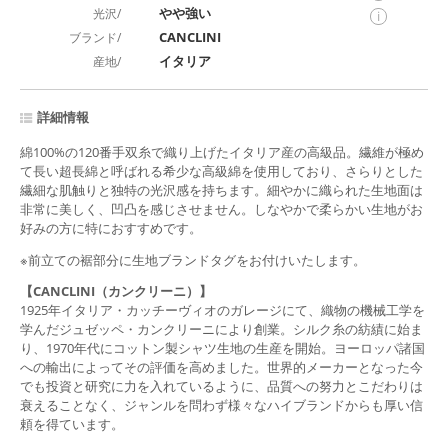
やや強い
光沢/
i
CANCLINI
ブランド/
イタリア
産地/
詳細情報
綿100%の120番手双糸で織り上げたイタリア産の高級品。繊維が極め
て長い超長綿と呼ばれる希少な高級綿を使用しており、さらりとした
繊細な肌触りと独特の光沢感を持ちます。細やかに織られた生地面は
非常に美しく、凹凸を感じさせません。しなやかで柔らかい生地がお
好みの方に特におすすめです。
※前立ての裾部分に生地ブランドタグをお付けいたします。
【CANCLINI（カンクリーニ）】
1925年イタリア・カッチーヴィオのガレージにて、織物の機械工学を
学んだジュゼッペ・カンクリーニにより創業。シルク糸の紡績に始ま
り、1970年代にコットン製シャツ生地の生産を開始。ヨーロッパ諸国
への輸出によってその評価を高めました。世界的メーカーとなった今
でも投資と研究に力を入れているように、品質への努力とこだわりは
衰えることなく、ジャンルを問わず様々なハイブランドからも厚い信
頼を得ています。