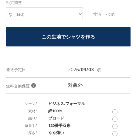
裄丈調整
-
寸法
cm
この生地でシャツを作る
2026/
09/03
発送予定日
頃
対象外
？
無料交換保証
ビジネス,フォーマル
シーン/
綿100%
素材/
i
ブロード
織り/
i
120番手双糸
糸番手/
i
やや薄い
厚さ/
i