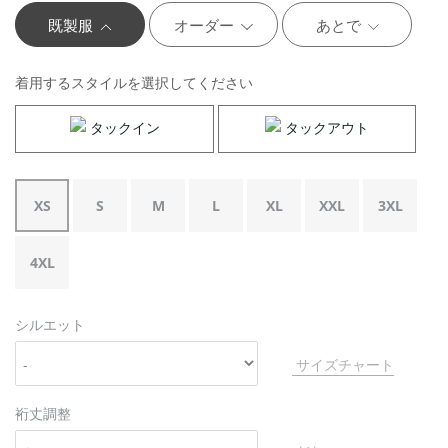
既製服
オーダー
あとで
着用するスタイルを選択してください
タックイン
タックアウト
XS
S
M
L
XL
XXL
3XL
4XL
シルエット
サイズチャート
裄丈調整