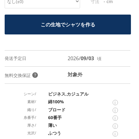
-
寸法
cm
この生地でシャツを作る
2026/
09/03
発送予定日
頃
対象外
？
無料交換保証
ビジネス,カジュアル
シーン/
綿100%
素材/
i
ブロード
織り/
i
60番手
糸番手/
i
薄い
厚さ/
i
ふつう
光沢/
i