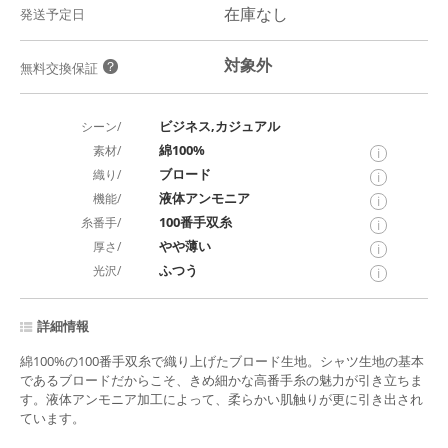
在庫なし
発送予定日
対象外
？
無料交換保証
ビジネス,カジュアル
シーン/
綿100%
素材/
i
ブロード
織り/
i
液体アンモニア
機能/
i
100番手双糸
糸番手/
i
やや薄い
厚さ/
i
ふつう
光沢/
i
詳細情報
綿100%の100番手双糸で織り上げたブロード生地。シャツ生地の基本
であるブロードだからこそ、きめ細かな高番手糸の魅力が引き立ちま
す。液体アンモニア加工によって、柔らかい肌触りが更に引き出され
ています。