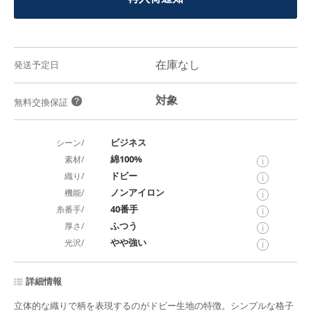
在庫なし
発送予定日
対象
？
無料交換保証
ビジネス
シーン/
綿100%
素材/
i
ドビー
織り/
i
ノンアイロン
機能/
i
40番手
糸番手/
i
ふつう
厚さ/
i
やや強い
光沢/
i
詳細情報
立体的な織りで柄を表現するのがドビー生地の特徴。シンプルな格子