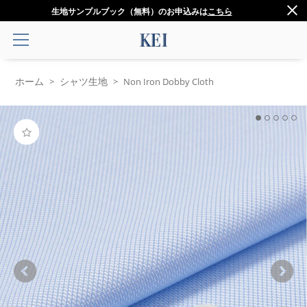
生地サンプルブック（無料）のお申込みは
こちら
ホーム
シャツ生地
>
>
Non Iron Dobby Cloth