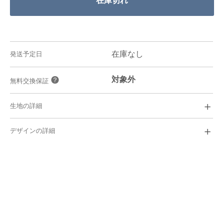
在庫なし
発送予定日
対象外
？
無料交換保証
＋
生地の詳細
SHEILA
￥
5,400
＋
デザインの詳細
ビジネス,カジュアル
シーン/
綿60%/ ポリエステル40%
素材/
オックスフォード
i
織り/
イージーケア
i
機能/
40番手
i
糸番手/
やや厚い
i
厚さ/
ふつう
i
光沢/
i