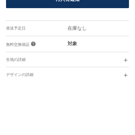
在庫なし
発送予定日
対象
？
無料交換保証
＋
生地の詳細
Dressy Knit
￥
5,400
＋
デザインの詳細
ビジネス,カジュアル
シーン/
ポリエステル60%/ 綿40%
素材/
ニット
i
織り/
超形態安定/ストレッチ/吸水・速乾
i
機能/
40番手
i
糸番手/
やや厚い
i
厚さ/
ふつう
i
光沢/
i