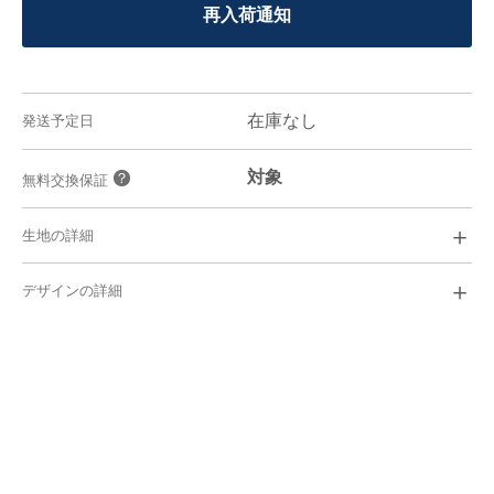
再入荷通知
在庫なし
発送予定日
対象
？
無料交換保証
＋
生地の詳細
Broad Cloth
￥
5,400
＋
デザインの詳細
ビジネス,フォーマル
シーン/
綿50%/ ポリエステル50%
素材/
ブロード
i
織り/
形態安定
i
機能/
45番手
i
糸番手/
やや薄い
i
厚さ/
ふつう
i
光沢/
i