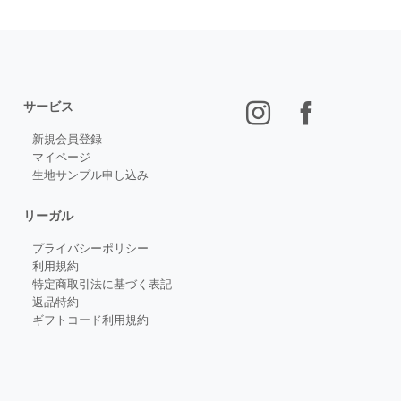
サービス
ノープリーツ/ノーダーツ
バック
ラウンド
ボトム
新規会員登録
なし
ポケット
マイページ
高瀬貝
ボタン
WHITE
ボタン糸
生地サンプル申し込み
リーガル
プライバシーポリシー
利用規約
特定商取引法に基づく表記
返品特約
ギフトコード利用規約