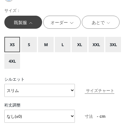
サイズ：
既製服
オーダー
あとで
XS
S
M
L
XL
XXL
3XL
4XL
シルエット
サイズチャート
裄丈調整
-
寸法
cm