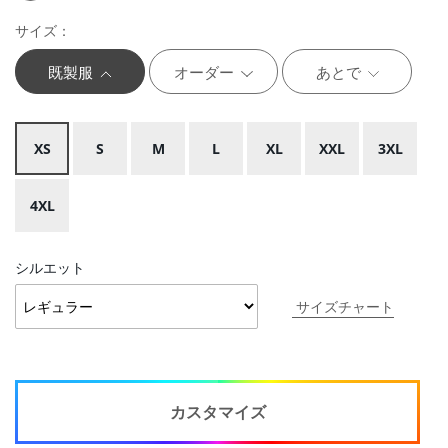
サイズ：
既製服
オーダー
あとで
XS
S
M
L
XL
XXL
3XL
4XL
シルエット
サイズチャート
カスタマイズ