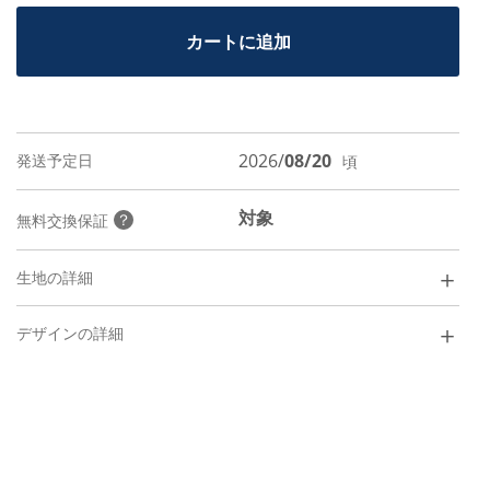
カートに追加
2026/
08/20
発送予定日
頃
対象
？
無料交換保証
＋
生地の詳細
WARDEN
￥
6,500
＋
デザインの詳細
カジュアル
シーン/
綿100%
素材/
ブロード
織り/
i
50番手
糸番手/
i
やや薄い
厚さ/
i
ふつう
光沢/