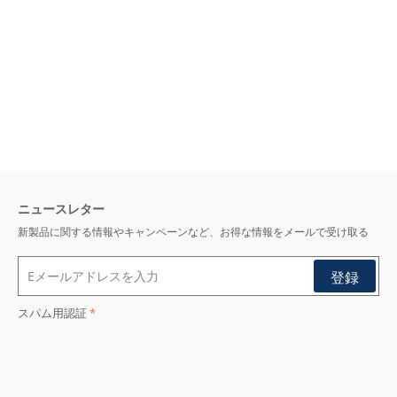
ビジネス,カジュアル
シーン/
綿56%/ 麻44%
素材/
ブロード
i
織り/
吸水・速乾
i
機能/
20番手
i
糸番手/
やや薄い
i
厚さ/
やや弱い
i
光沢/
i
ニュースレター
新製品に関する情報やキャンペーンなど、お得な情報をメールで受け取る
スパム用認証