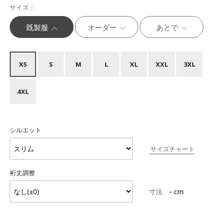
サイズ：
既製服
オーダー
あとで
XS
S
M
L
XL
XXL
3XL
4XL
シルエット
サイズチャート
裄丈調整
-
寸法
cm