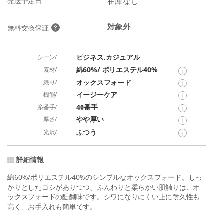
在庫なし
発送予定日
対象外
？
無料交換保証
ビジネス,カジュアル
シーン/
綿60%/ ポリエステル40%
素材/
i
オックスフォード
織り/
i
イージーケア
機能/
i
40番手
糸番手/
i
やや厚い
厚さ/
i
ふつう
光沢/
i
詳細情報
綿60%/ポリエステル40%のシンプルなオックスフォード。しっ
かりとしたコシがありつつ、ふんわりと柔らかい肌触りは、オ
ックスフォードの醍醐味です。シワになりにくい上に耐久性も
高く、お手入れも簡単です。