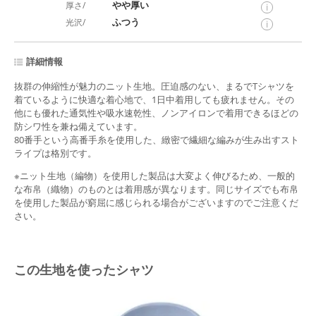
やや厚い
厚さ/
i
ふつう
光沢/
i
詳細情報
抜群の伸縮性が魅力のニット生地。圧迫感のない、まるでTシャツを
着ているように快適な着心地で、1日中着用しても疲れません。その
他にも優れた通気性や吸水速乾性、ノンアイロンで着用できるほどの
防シワ性を兼ね備えています。
80番手という高番手糸を使用した、緻密で繊細な編みが生み出すスト
ライプは格別です。
※ニット生地（編物）を使用した製品は大変よく伸びるため、一般的
な布帛（織物）のものとは着用感が異なります。同じサイズでも布帛
を使用した製品が窮屈に感じられる場合がございますのでご注意くだ
さい。
この生地を使ったシャツ