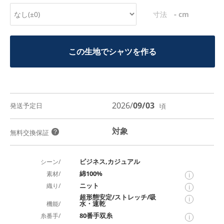
-
寸法
cm
この生地でシャツを作る
2026/
09/03
発送予定日
頃
対象
？
無料交換保証
ビジネス,カジュアル
シーン/
綿100%
素材/
i
ニット
織り/
i
超形態安定/ストレッチ/吸
i
水・速乾
機能/
80番手双糸
糸番手/
i