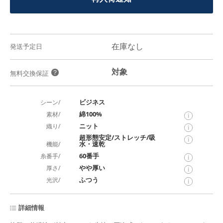
在庫なし
発送予定日
対象
？
無料交換保証
ビジネス
シーン/
綿100%
素材/
i
ニット
織り/
i
超形態安定/ストレッチ/吸
i
水・速乾
機能/
60番手
糸番手/
i
やや厚い
厚さ/
i
ふつう
光沢/
i
詳細情報