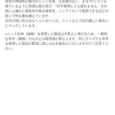
抜群の伸縮性が魅力のニット生地。圧迫感のない、まるでTシャツを
着ているように快適な着心地で、1日中着用しても疲れません。その
他にも優れた通気性や吸水速乾性、ノンアイロンで着用できるほどの
防シワ性を兼ね備えています。
光沢の弱い控えめなヘリンボーンが、ニットならではの優しい風合い
にマッチしています。
※ニット生地（編物）を使用した製品は大変よく伸びるため、一般的
な布帛（織物）のものとは着用感が異なります。同じサイズでも布帛
を使用した製品が窮屈に感じられる場合がございますのでご注意くだ
さい。