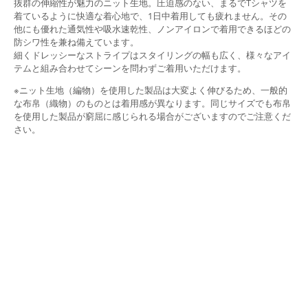
抜群の伸縮性が魅力のニット生地。圧迫感のない、まるでTシャツを
着ているように快適な着心地で、1日中着用しても疲れません。その
他にも優れた通気性や吸水速乾性、ノンアイロンで着用できるほどの
防シワ性を兼ね備えています。
細くドレッシーなストライプはスタイリングの幅も広く、様々なアイ
テムと組み合わせてシーンを問わずご着用いただけます。
※ニット生地（編物）を使用した製品は大変よく伸びるため、一般的
な布帛（織物）のものとは着用感が異なります。同じサイズでも布帛
を使用した製品が窮屈に感じられる場合がございますのでご注意くだ
さい。