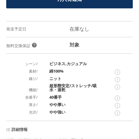
在庫なし
発送予定日
対象
？
無料交換保証
ビジネス,カジュアル
シーン/
綿100%
素材/
i
ニット
織り/
i
超形態安定/ストレッチ/吸
i
水・速乾
機能/
40番手
糸番手/
i
やや厚い
厚さ/
i
やや強い
光沢/
i
詳細情報