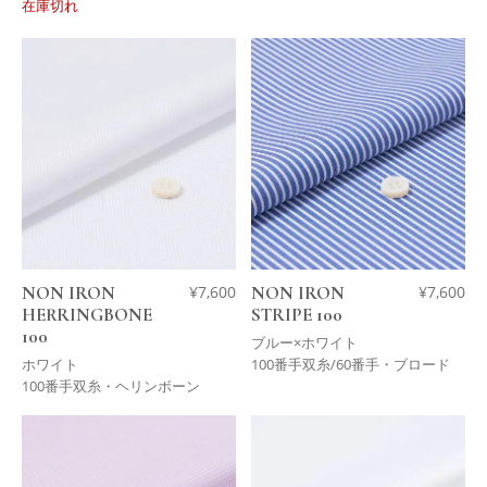
在庫切れ
NON IRON
¥
7,600
NON IRON
¥
7,600
HERRINGBONE
STRIPE 100
100
ブルー×ホワイト
ホワイト
100番手双糸/60番手・ブロード
100番手双糸・ヘリンボーン