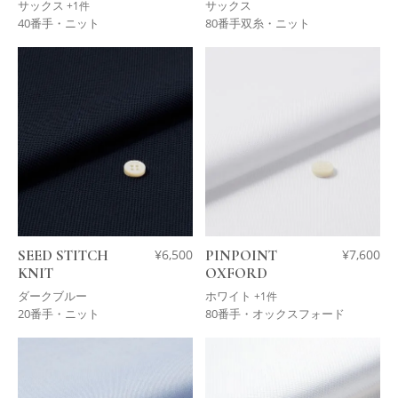
サックス
サックス
+1件
40番手・ニット
80番手双糸・ニット
SEED STITCH
¥
6,500
PINPOINT
¥
7,600
KNIT
OXFORD
ダークブルー
ホワイト
+1件
20番手・ニット
80番手・オックスフォード