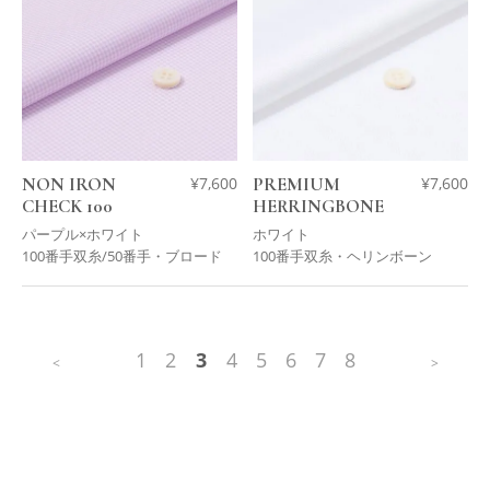
NON IRON
¥
7,600
PREMIUM
¥
7,600
CHECK 100
HERRINGBONE
パープル×ホワイト
ホワイト
100番手双糸/50番手・ブロード
100番手双糸・ヘリンボーン
1
2
3
4
5
6
7
8
<
>