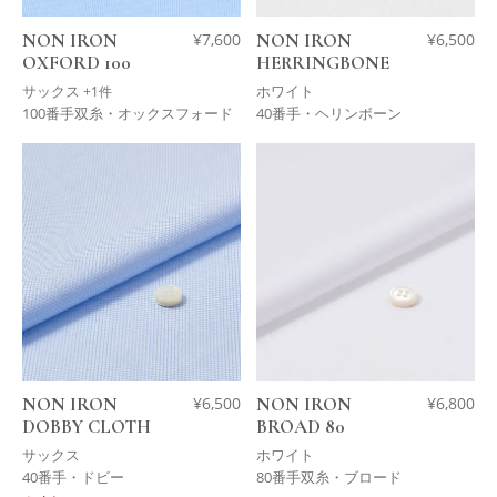
NON IRON
¥
7,600
NON IRON
¥
6,500
OXFORD 100
HERRINGBONE
サックス
ホワイト
+1件
100番手双糸・オックスフォード
40番手・ヘリンボーン
NON IRON
¥
6,500
NON IRON
¥
6,800
DOBBY CLOTH
BROAD 80
サックス
ホワイト
40番手・ドビー
80番手双糸・ブロード