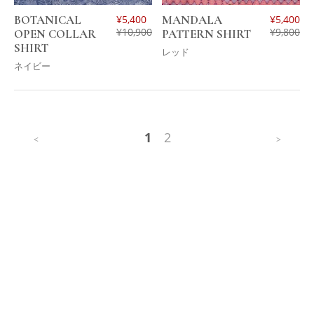
BOTANICAL
¥
5,400
MANDALA
¥
5,400
¥
10,900
¥
9,800
OPEN COLLAR
PATTERN SHIRT
SHIRT
レッド
ネイビー
1
2
<
>