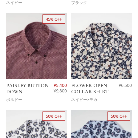
ネイビー
ブラック
45% OFF
PAISLEY BUTTON
¥
5,400
FLOWER OPEN
¥
6,500
¥
9,800
DOWN
COLLAR SHIRT
ボルドー
ネイビー×モカ
50% OFF
50% OFF