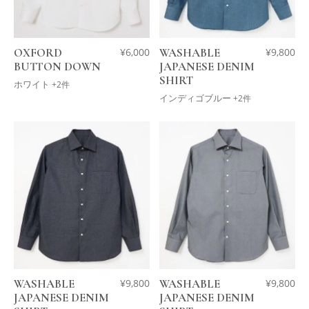
OXFORD
¥
6,000
WASHABLE
¥
9,800
BUTTON DOWN
JAPANESE DENIM
SHIRT
ホワイト
+2件
インディゴブルー
+2件
WASHABLE
¥
9,800
WASHABLE
¥
9,800
JAPANESE DENIM
JAPANESE DENIM