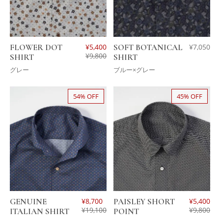
FLOWER DOT
¥
5,400
SOFT BOTANICAL
¥
7,050
¥
9,800
SHIRT
SHIRT
グレー
ブルー×グレー
54% OFF
45% OFF
GENUINE
¥
8,700
PAISLEY SHORT
¥
5,400
¥
19,100
¥
9,800
ITALIAN SHIRT
POINT