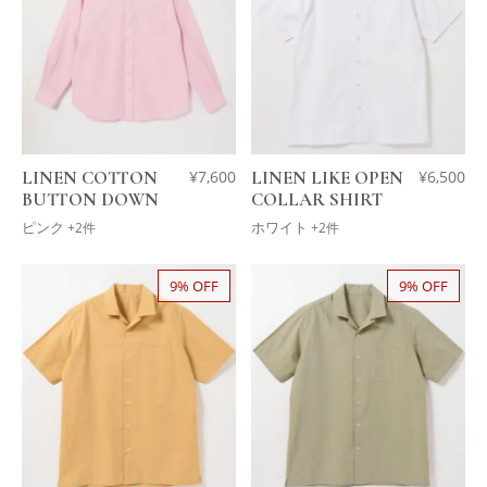
LINEN COTTON
¥
7,600
LINEN LIKE OPEN
¥
6,500
BUTTON DOWN
COLLAR SHIRT
ピンク
ホワイト
+2件
+2件
9% OFF
9% OFF