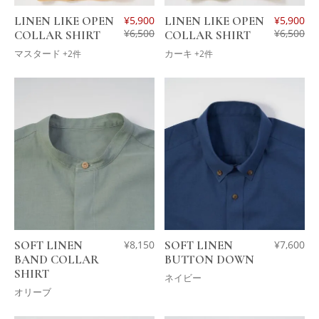
LINEN LIKE OPEN
¥
5,900
LINEN LIKE OPEN
¥
5,900
¥
6,500
¥
6,500
COLLAR SHIRT
COLLAR SHIRT
マスタード
カーキ
+2件
+2件
SOFT LINEN
¥
8,150
SOFT LINEN
¥
7,600
BAND COLLAR
BUTTON DOWN
SHIRT
ネイビー
オリーブ