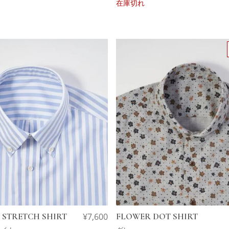
在庫切れ
E STRETCH SHIRT
¥
7,600
FLOWER DOT SHIRT