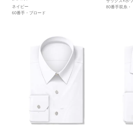
サックス×ホ
ネイビー
80番手双糸・
60番手・ブロード