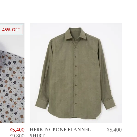
45% OFF
¥
5,400
HERRINGBONE FLANNEL
¥
5,400
¥
9,800
SHIRT