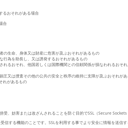
するおそれがある場合
場合
三者の生命、身体又は財産に危害が及ぶおそれがあるもの
当な行為を助長し、又は誘発するおそれがあるもの
が害されるおそれ、他国若しくは国際機関との信頼関係が損なわれるおそ
防、鎮圧又は捜査その他の公共の安全と秩序の維持に支障が及ぶおそれが
それがあるもの
害または改ざんされることを防ぐ目的でSSL（Secure Sockets 
送受信する機能のことです。SSLを利用する事でより安全に情報を送信