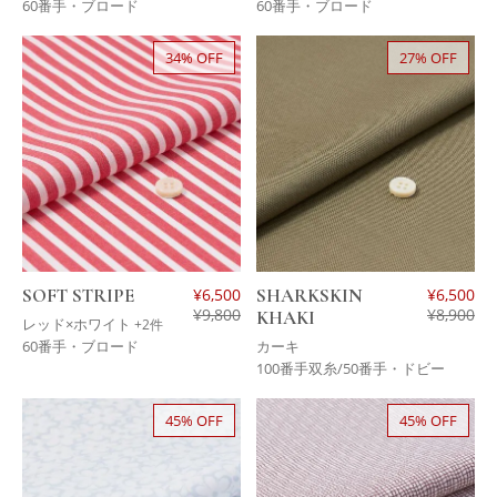
60番手・ブロード
60番手・ブロード
34% OFF
27% OFF
SOFT STRIPE
¥
6,500
SHARKSKIN
¥
6,500
¥
9,800
¥
8,900
KHAKI
レッド×ホワイト
+2件
60番手・ブロード
カーキ
100番手双糸/50番手・ドビー
45% OFF
45% OFF