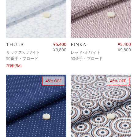
THULE
¥
5,400
FINKA
¥
5,400
¥
9,800
¥
9,800
サックス×ホワイト
レッド×ホワイト
50番手・ブロード
50番手・ブロード
在庫切れ
45% OFF
45% OFF