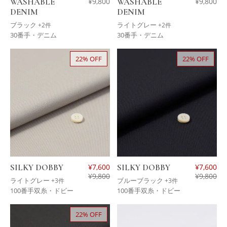
WASHABLE
¥
9,800
WASHABLE
¥
9,800
DENIM
DENIM
ブラック
ライトグレー
+2件
+2件
30番手・デニム
30番手・デニム
22% OFF
22% OFF
SILKY DOBBY
¥
7,600
SILKY DOBBY
¥
7,600
¥
9,800
¥
9,800
ライトグレー
ブルーブラック
+3件
+3件
100番手双糸・ドビー
100番手双糸・ドビー
22% OFF