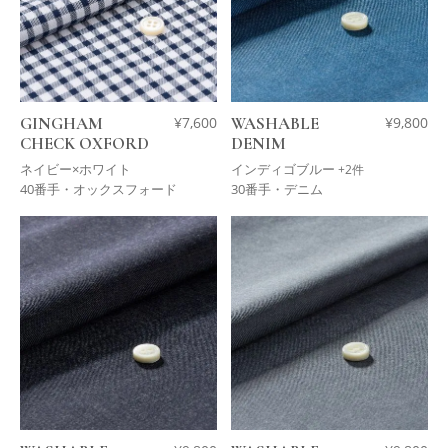
GINGHAM
¥
7,600
WASHABLE
¥
9,800
CHECK OXFORD
DENIM
ネイビー×ホワイト
インディゴブルー
+2件
40番手・オックスフォード
30番手・デニム