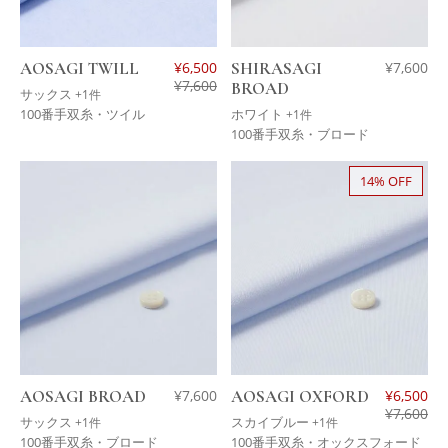
AOSAGI TWILL
¥
6,500
SHIRASAGI
¥
7,600
¥
7,600
BROAD
サックス
+1件
100番手双糸・ツイル
ホワイト
+1件
100番手双糸・ブロード
14% OFF
AOSAGI BROAD
¥
7,600
AOSAGI OXFORD
¥
6,500
¥
7,600
サックス
スカイブルー
+1件
+1件
100番手双糸・ブロード
100番手双糸・オックスフォード