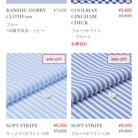
BANSHU DOBBY
¥
7,600
COOLMAX
¥
5,400
¥
6,500
CLOTH 100
GINGHAM
CHECK
ブルー
100番手双糸・ドビー
ブルー×ホワイト
・ブロード
在庫切れ
34% OFF
34% OFF
SOFT STRIPE
¥
6,500
SOFT STRIPE
¥
6,500
¥
9,800
¥
9,800
サックス×ホワイト
ブルー×ホワイト
+2件
+2件