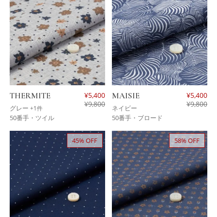
THERMITE
¥
5,400
MAISIE
¥
5,400
¥
9,800
¥
9,800
グレー
ネイビー
+1件
50番手・ツイル
50番手・ブロード
45% OFF
58% OFF