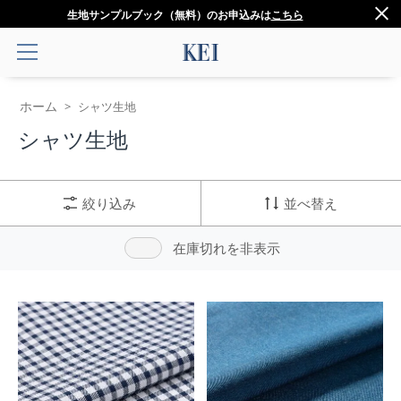
生地サンプルブック（無料）のお申込みは
こちら
ホーム
>
シャツ生地
シャツ生地
絞り込み
並べ替え
在庫切れを非表示