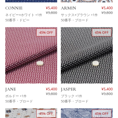
CONNIE
¥
5,400
ARMIN
¥
5,400
¥
9,800
¥
9,800
ネイビー×ホワイト
サックス×ブラウン
+1件
+1件
50番手・ドビー
50番手・ブロード
45% OFF
45% OFF
JANE
¥
5,400
JASPER
¥
5,400
¥
9,800
¥
9,800
ボルドー
ブラック
+1件
+1件
50番手・ブロード
50番手・ブロード
45% OFF
45% OFF