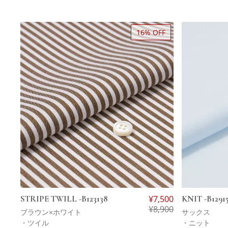
16% OFF
STRIPE TWILL -B123138
¥
7,500
KNIT -B1291
¥
8,900
ブラウン×ホワイト
サックス
・ツイル
・ニット