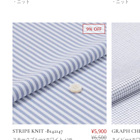
・ニット
・ニット
9% OFF
STRIPE KNIT -B142147
¥
5,900
GRAPH CHEC
¥
6,500
スモークブルー×ホワイト
ネイビー×ホ
+2件