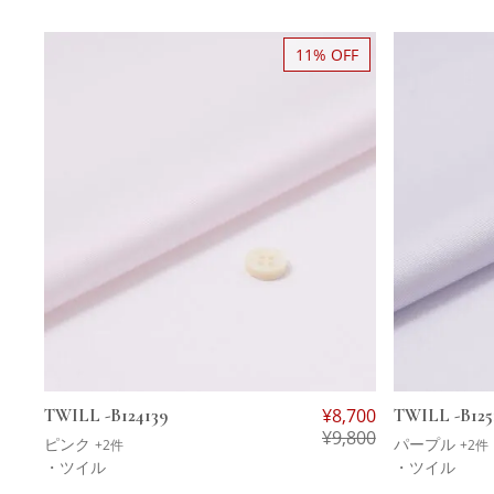
11% OFF
TWILL -B124139
¥
8,700
TWILL -B125
¥
9,800
ピンク
パープル
+2件
+2件
・ツイル
・ツイル