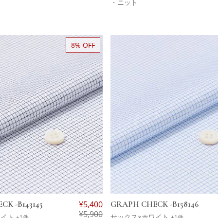
・ニット
8% OFF
K -B143145
¥
5,400
GRAPH CHECK -B158146
¥
5,900
ワイト
サックス×ホワイト
+1件
+1件