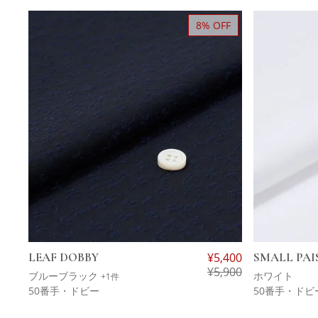
8% OFF
LEAF DOBBY
¥
5,400
SMALL PAI
¥
5,900
ブルーブラック
ホワイト
+1件
50番手・ドビー
50番手・ドビ