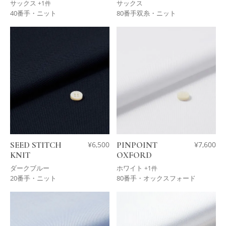
サックス
サックス
+1件
40番手・ニット
80番手双糸・ニット
SEED STITCH
¥
6,500
PINPOINT
¥
7,600
KNIT
OXFORD
ダークブルー
ホワイト
+1件
20番手・ニット
80番手・オックスフォード