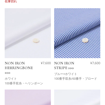
在庫切れ
NON IRON
¥
7,600
NON IRON
¥
7,600
HERRINGBONE
STRIPE 100
100
ブルー×ホワイト
ホワイト
100番手双糸/60番手・ブロード
100番手双糸・ヘリンボーン