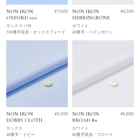
NON IRON
¥
7,600
NON IRON
¥
6,500
OXFORD 100
HERRINGBONE
サックス
ホワイト
+1件
100番手双糸・オックスフォード
40番手・ヘリンボーン
NON IRON
¥
6,500
NON IRON
¥
6,800
DOBBY CLOTH
BROAD 80
サックス
ホワイト
40番手・ドビー
80番手双糸・ブロード