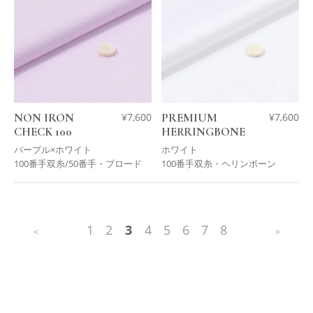
NON IRON
¥
7,600
PREMIUM
¥
7,600
CHECK 100
HERRINGBONE
パープル×ホワイト
ホワイト
100番手双糸/50番手・ブロード
100番手双糸・ヘリンボーン
1
2
3
4
5
6
7
8
<
>