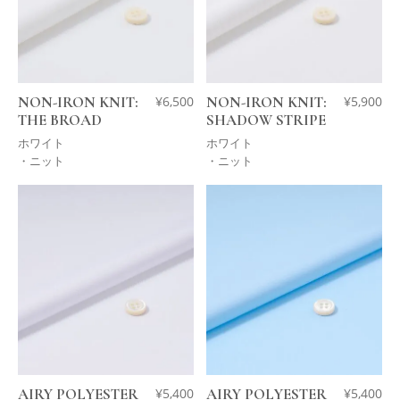
NON-IRON KNIT:
¥
6,500
NON-IRON KNIT:
¥
5,900
THE BROAD
SHADOW STRIPE
ホワイト
ホワイト
・ニット
・ニット
AIRY POLYESTER
¥
5,400
AIRY POLYESTER
¥
5,400