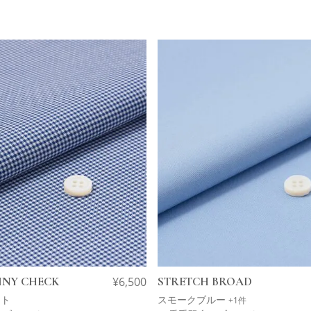
INY CHECK
¥
6,500
STRETCH BROAD
イト
スモークブルー
+1件