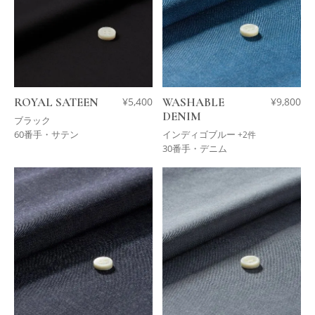
ROYAL SATEEN
¥
5,400
WASHABLE
¥
9,800
DENIM
ブラック
60番手・サテン
インディゴブルー
+2件
30番手・デニム