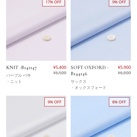
17% OFF
9% OFF
KNIT -B141147
¥
5,400
SOFT OXFORD -
¥
5,900
¥
6,500
¥
6,500
B144146
パープル
+1件
・ニット
サックス
・オックスフォード
9% OFF
8% OFF