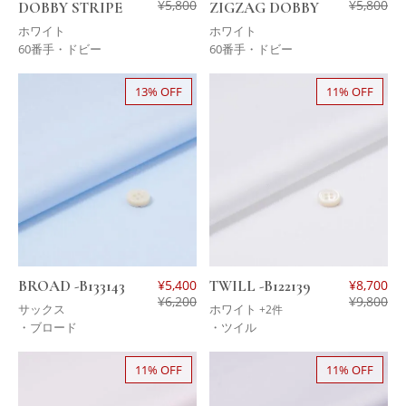
¥
5,800
¥
5,800
DOBBY STRIPE
ZIGZAG DOBBY
ホワイト
ホワイト
60番手・ドビー
60番手・ドビー
13% OFF
11% OFF
BROAD -B133143
¥
5,400
TWILL -B122139
¥
8,700
¥
6,200
¥
9,800
サックス
ホワイト
+2件
・ブロード
・ツイル
11% OFF
11% OFF