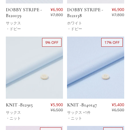
DOBBY STRIPE -
¥
6,900
DOBBY STRIPE -
¥
6,900
¥
7,800
¥
7,800
B120139
B121138
サックス
ホワイト
・ドビー
・ドビー
9% OFF
17% OFF
KNIT -B12915
¥
5,900
KNIT -B140147
¥
5,400
¥
6,500
¥
6,500
サックス
サックス
+1件
・ニット
・ニット