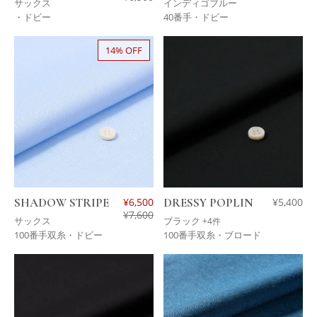
サックス
インディゴブルー
・ドビー
40番手・ドビー
14% OFF
SHADOW STRIPE
¥
6,500
DRESSY POPLIN
¥
5,400
¥
7,600
サックス
ブラック
+4件
100番手双糸・ドビー
100番手双糸・ブロード