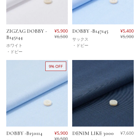
ZIGZAG DOBBY -
¥
5,900
DOBBY -B147145
¥
5,400
¥
6,500
¥
5,900
B145144
サックス
ホワイト
・ドビー
・ドビー
9% OFF
DOBBY -B150114
¥
5,900
DENIM LIKE 3000
¥
7,600
¥
6,500