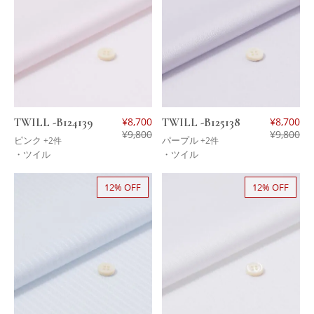
TWILL -B124139
¥
8,700
TWILL -B125138
¥
8,700
¥
9,800
¥
9,800
ピンク
パープル
+2件
+2件
・ツイル
・ツイル
12% OFF
12% OFF