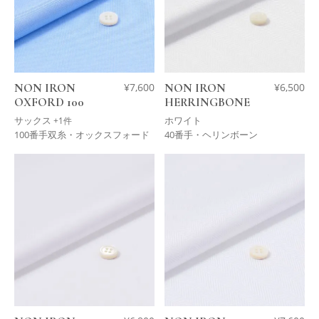
NON IRON
¥
7,600
NON IRON
¥
6,500
OXFORD 100
HERRINGBONE
サックス
ホワイト
+1件
100番手双糸・オックスフォード
40番手・ヘリンボーン