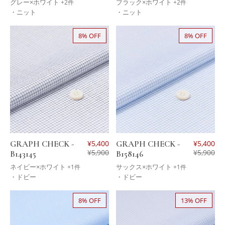
グレー×ホワイト
ブラック×ホワイト
+2件
+2件
・ニット
・ニット
8% OFF
8% OFF
GRAPH CHECK -
¥
5,400
GRAPH CHECK -
¥
5,400
¥
5,900
¥
5,900
B143145
B158146
ネイビー×ホワイト
サックス×ホワイト
+1件
+1件
・ドビー
・ドビー
8% OFF
13% OFF