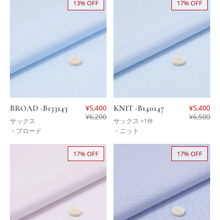
13% OFF
17% OFF
BROAD -B133143
¥
5,400
KNIT -B140147
¥
5,400
¥
6,200
¥
6,500
サックス
サックス
+1件
・ブロード
・ニット
17% OFF
17% OFF