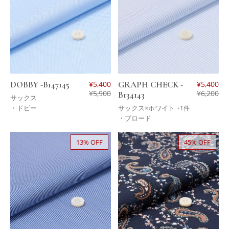
DOBBY -B147145
¥
5,400
GRAPH CHECK -
¥
5,400
¥
5,900
¥
6,200
B134143
サックス
・ドビー
サックス×ホワイト
+1件
・ブロード
13% OFF
45% OFF