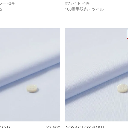
ルー
ホワイト
+2件
+1件
ム
100番手双糸・ツイル
ROAD
¥
7,600
AOSAGI OXFORD