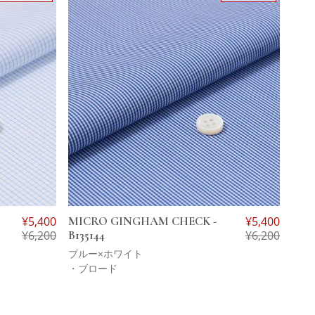
¥
5,400
MICRO GINGHAM CHECK -
¥
5,400
¥
6,200
B135144
¥
6,200
ブルー×ホワイト
・ブロード