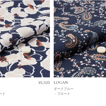
¥
6,500
LOGAN
カ
ダークブルー
ード
・ブロード