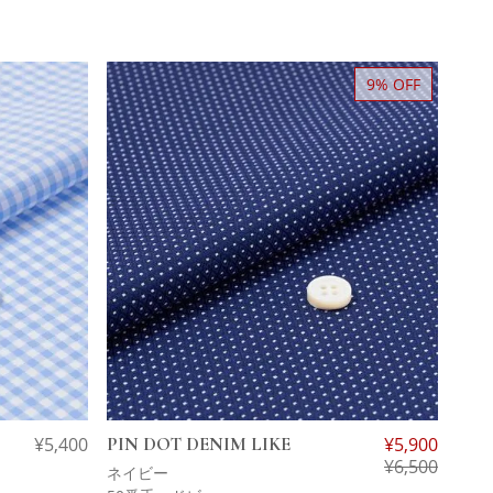
9% OFF
¥
5,400
PIN DOT DENIM LIKE
¥
5,900
¥
6,500
ネイビー