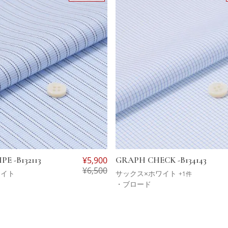
E -B132113
¥
5,900
GRAPH CHECK -B134143
¥
6,500
ワイト
サックス×ホワイト
+1件
・ブロード