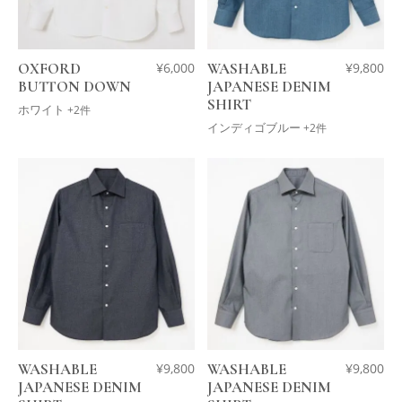
OXFORD
¥
6,000
WASHABLE
¥
9,800
BUTTON DOWN
JAPANESE DENIM
SHIRT
ホワイト
+2件
インディゴブルー
+2件
WASHABLE
¥
9,800
WASHABLE
¥
9,800
JAPANESE DENIM
JAPANESE DENIM