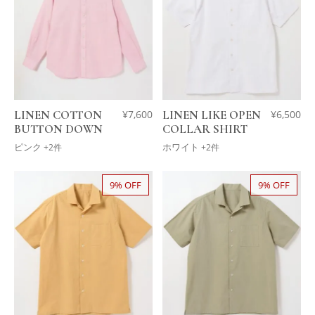
LINEN COTTON
¥
7,600
LINEN LIKE OPEN
¥
6,500
BUTTON DOWN
COLLAR SHIRT
ピンク
ホワイト
+2件
+2件
9% OFF
9% OFF