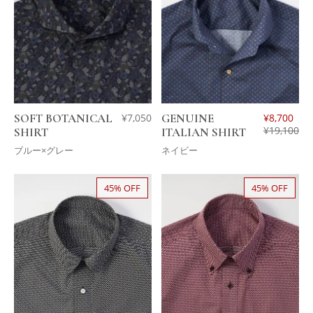
SOFT BOTANICAL
¥
7,050
GENUINE
¥
8,700
¥
19,100
SHIRT
ITALIAN SHIRT
ブルー×グレー
ネイビー
45% OFF
45% OFF