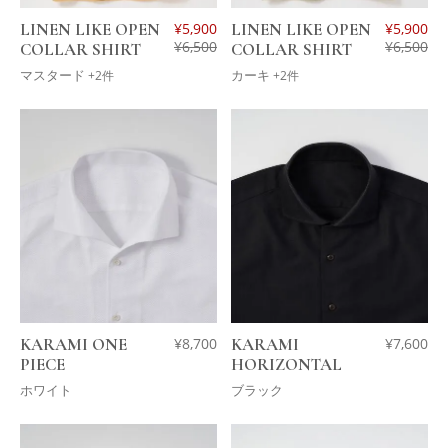
LINEN LIKE OPEN
¥
5,900
LINEN LIKE OPEN
¥
5,900
¥
6,500
¥
6,500
COLLAR SHIRT
COLLAR SHIRT
マスタード
カーキ
+2件
+2件
KARAMI ONE
¥
8,700
KARAMI
¥
7,600
PIECE
HORIZONTAL
ホワイト
ブラック