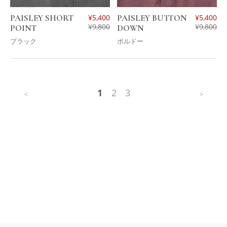
PAISLEY SHORT
¥
5,400
PAISLEY BUTTON
¥
5,400
¥
9,800
¥
9,800
POINT
DOWN
ブラック
ボルドー
1
2
3
<
>