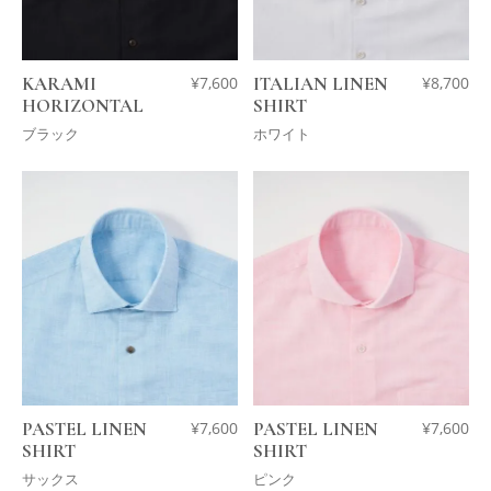
KARAMI
¥
7,600
ITALIAN LINEN
¥
8,700
HORIZONTAL
SHIRT
ブラック
ホワイト
PASTEL LINEN
¥
7,600
PASTEL LINEN
¥
7,600
SHIRT
SHIRT
サックス
ピンク