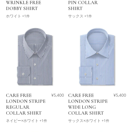
WRINKLE FREE
PIN COLLAR
DOBBY SHIRT
SHIRT
ホワイト
サックス
+1件
+1件
CARE FREE
¥
5,400
CARE FREE
¥
5,400
LONDON STRIPE
LONDON STRIPE
REGULAR
WIDE LONG
COLLAR SHIRT
COLLAR SHIRT
ネイビー×ホワイト
サックス×ホワイト
+1件
+1件