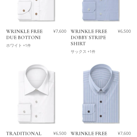
WRINKLE FREE
¥
7,600
WRINKLE FREE
¥
6,500
DUE BOTTONI
DOBBY STRIPE
SHIRT
ホワイト
+1件
サックス
+1件
TRADITIONAL
¥
6,500
WRINKLE FREE
¥
7,600