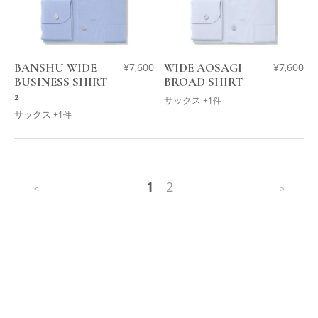
BANSHU WIDE
¥
7,600
WIDE AOSAGI
¥
7,600
BUSINESS SHIRT
BROAD SHIRT
2
サックス
+1件
サックス
+1件
1
2
<
>