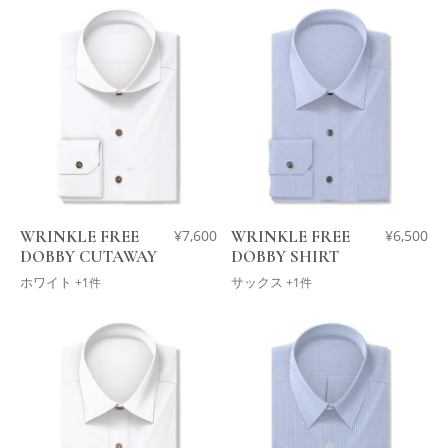
WRINKLE FREE
¥
7,600
WRINKLE FREE
¥
6,500
DOBBY CUTAWAY
DOBBY SHIRT
ホワイト
サックス
+1件
+1件