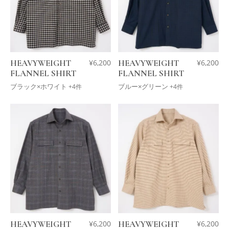
HEAVYWEIGHT
¥
6,200
HEAVYWEIGHT
¥
6,200
FLANNEL SHIRT
FLANNEL SHIRT
ブラック×ホワイト
ブルー×グリーン
+4件
+4件
HEAVYWEIGHT
¥
6,200
HEAVYWEIGHT
¥
6,200