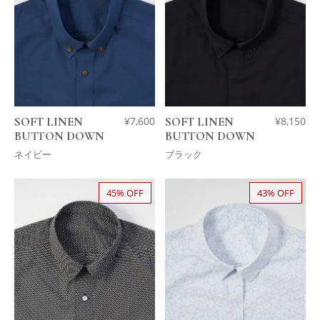
SOFT LINEN
¥
7,600
SOFT LINEN
¥
8,150
BUTTON DOWN
BUTTON DOWN
ネイビー
ブラック
45% OFF
43% OFF