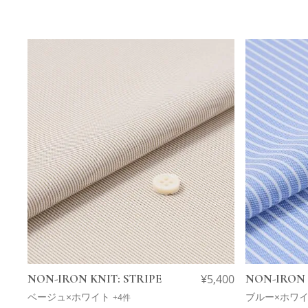
NON-IRON KNIT: STRIPE
¥
5,400
NON-IRON 
ベージュ×ホワイト
ブルー×ホワ
+4件